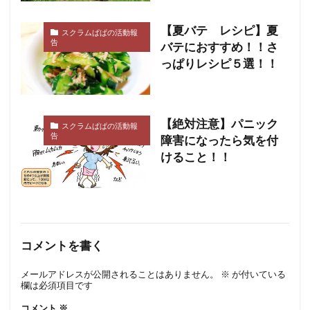
【夏バテ レシピ】夏
スクラムぱぱの活動報
告
バテにおすすめ！！さ
っぱりレシピ５選！！
【絶対注意】パニック
スクラムぱぱの活動報
告
障害になったら気を付
けること！！
コメントを書く
メールアドレスが公開されることはありません。
※
が付いている
欄は必須項目です
コメント
※