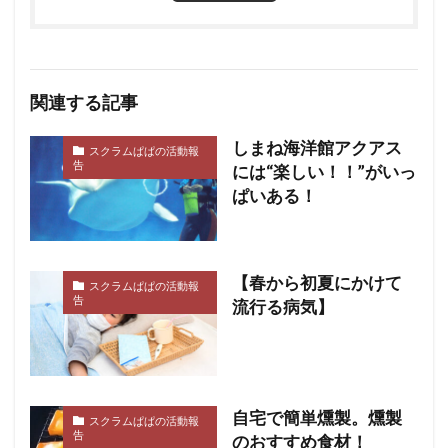
関連する記事
しまね海洋館アクアス
スクラムぱぱの活動報
告
には“楽しい！！”がいっ
ぱいある！
【春から初夏にかけて
スクラムぱぱの活動報
告
流行る病気】
自宅で簡単燻製。燻製
スクラムぱぱの活動報
告
のおすすめ食材！